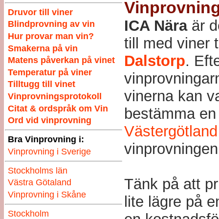
Vinprovning
Druvor till viner
ICA Nära
är d
Blindprovning av vin
Hur provar man vin?
till med viner t
Smakerna på vin
Dalstorp
. Eft
Matens påverkan på vinet
Temperatur på viner
vinprovningar
Tilltugg till vinet
vinerna kan v
Vinprovningsprotokoll
Citat & ordspråk om Vin
bestämma en k
Ord vid vinprovning
Västergötland
Bra Vinprovning i:
vinprovningen
Vinprovning i Sverige
Stockholms län
Tänk på att p
Västra Götaland
Vinprovning i Skåne
lite lägre på 
Stockholm