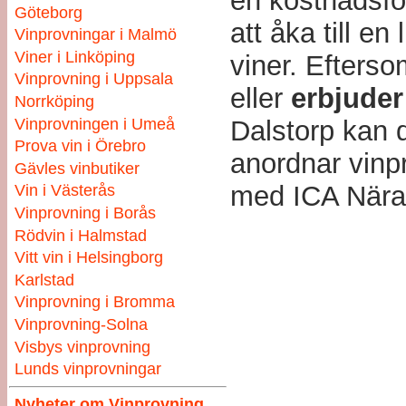
en kostnadsfö
Göteborg
att åka till en
Vinprovningar i Malmö
Viner i Linköping
viner. Efters
Vinprovning i Uppsala
eller
erbjuder
Norrköping
Vinprovningen i Umeå
Dalstorp kan 
Prova vin i Örebro
anordnar vinpr
Gävles vinbutiker
med ICA Nära f
Vin i Västerås
Vinprovning i Borås
Rödvin i Halmstad
Vitt vin i Helsingborg
Karlstad
Vinprovning i Bromma
Vinprovning-Solna
Visbys vinprovning
Lunds vinprovningar
Nyheter om Vinprovning