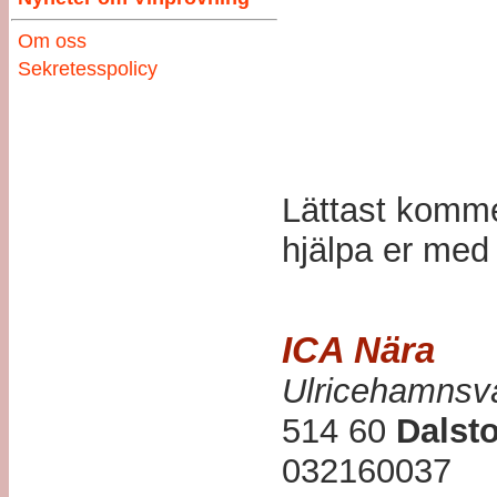
Om oss
Sekretesspolicy
Lättast komme
hjälpa er me
ICA Nära
Ulricehamnsv
514 60
Dalst
032160037